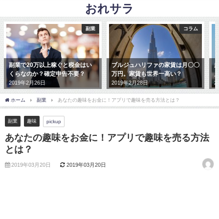
おれサラ
副業
コラム
副業で20万以上稼ぐと税金はい
ブルジュハリファの家賃は月〇〇
くらなのか？確定申告不要？
万円。家賃も世界一高い？
2019年2月26日
2019年2月28日
2
ホーム
副業
あなたの趣味をお金に！アプリで趣味を売る方法とは？
副業
趣味
pickup
あなたの趣味をお金に！アプリで趣味を売る方法
とは？
2019年03月20日
2019年03月20日