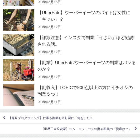
2019年3月18日
【UberEats】ウーバーイーツのバイトは女性に
「キツい」？
2019年3月12日
【詐欺注意】インスタで副業「うざい」ほど勧誘
される話。
2019年3月12日
【副業】UberEats/ウーバーイーツの副業はバレる
のか？
2019年3月12日
【副収入】TOEICで900点以上の方にイチオシの
副業５つ！
2019年3月11日
【趣味プログラミング】仕事も副業も絶好調に「何をした？」
【世界三大投資家】ジム・ロジャーズの妻や家族の「資産は？」