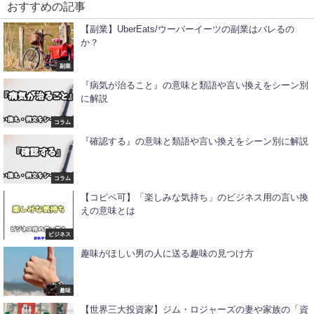
おすすめの記事
【副業】UberEats/ウーバーイーツの副業はバレるの
か？
副業
『病気が治ること』の意味と類語や言い換えをシーン別
に解説
コラム
『確認する』の意味と類語や言い換えをシーン別に解説
コラム
【コピペ可】「楽しみな気持ち」のビジネス用の言い換
えの意味とは
ビジネス
趣味がほしい男の人に送る趣味の見つけ方
趣味
【世界三大投資家】ジム・ロジャーズの妻や家族の「資