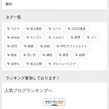
趣味
タグ一覧
ラクマ
収入報告
ドバイ
110万達成
pickup
モノゴト
メルカリ
誘導
コツ
20万
職業
対処
PPCアフィリエイト
税金
言い方
継続
家賃
副業
金持ち
収入公開
ブルジュハリファ
ランキング参加しております！
人気ブログランキングへ