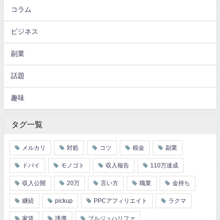
コラム
ビジネス
副業
話題
趣味
タグ一覧
メルカリ
対処
コツ
税金
副業
ドバイ
モノゴト
収入報告
110万達成
収入公開
20万
言い方
職業
金持ち
継続
pickup
PPCアフィリエイト
ラクマ
家賃
誘導
ブルジュハリファ