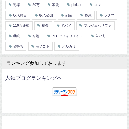
誘導
20万
家賃
pickup
コツ
収入報告
収入公開
副業
職業
ラクマ
110万達成
税金
ドバイ
ブルジュハリファ
継続
対処
PPCアフィリエイト
言い方
金持ち
モノゴト
メルカリ
ランキング参加しております！
人気ブログランキングへ