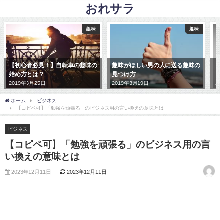
おれサラ
趣味
趣味
【初心者必見！】自転車の趣味の
趣味がほしい男の人に送る趣味の
【ど
始め方とは？
見つけ方
い？
2019年3月25日
2019年3月19日
201
ホーム
ビジネス
【コピペ可】「勉強を頑張る」のビジネス用の言い換えの意味とは
ビジネス
【コピペ可】「勉強を頑張る」のビジネス用の言
い換えの意味とは
2023年12月11日
2023年12月11日