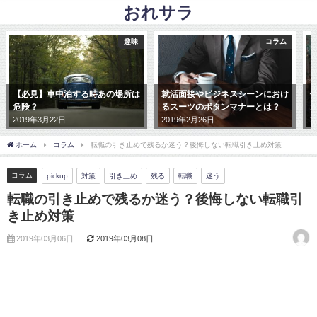
おれサラ
コラム
コラム
就活面接やビジネスシーンにおけ
仕事でのイジメを対処する方法3
るスーツのボタンマナーとは？
選
2019年2月26日
2019年3月5日
ホーム
コラム
転職の引き止めで残るか迷う？後悔しない転職引き止め対策
コラム
pickup
対策
引き止め
残る
転職
迷う
転職の引き止めで残るか迷う？後悔しない転職引
き止め対策
2019年03月06日
2019年03月08日