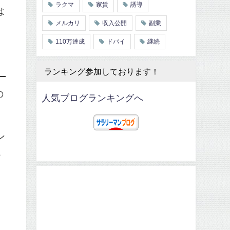
ラクマ
家賃
誘導
は
メルカリ
収入公開
副業
110万達成
ドバイ
継続
ランキング参加しております！
の
人気ブログランキングへ
ン
っ