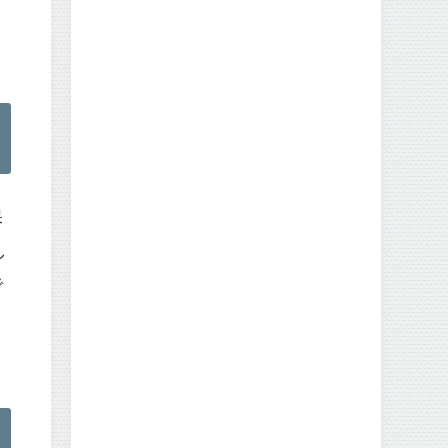
保
し
で
ま