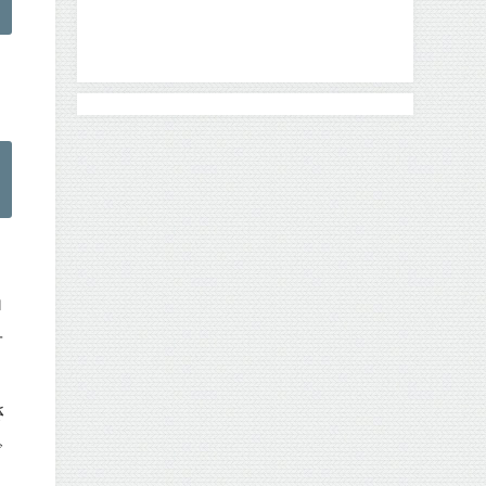
当
号
さ
ご