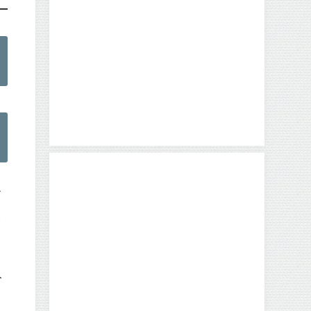
レ
し
人