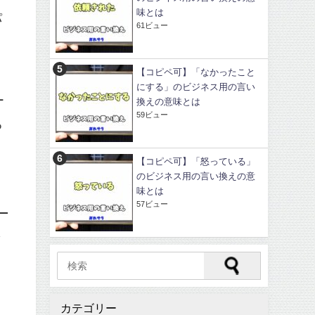
味とは
パ
61ビュー
【コピペ可】「なかったこと
にする」のビジネス用の言い
ー
換えの意味とは
59ビュー
る
【コピペ可】「怒っている」
のビジネス用の言い換えの意
味とは
57ビュー
で
と
カテゴリー