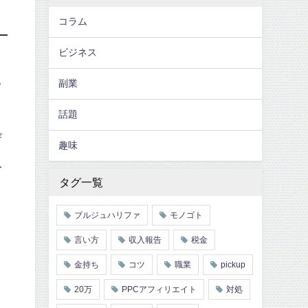
コラム
ビジネス
る
副業
話題
ザ
趣味
人
タグ一覧
ブルジュハリファ
モノゴト
言い方
収入報告
税金
金持ち
コツ
職業
pickup
20万
PPCアフィリエイト
対処