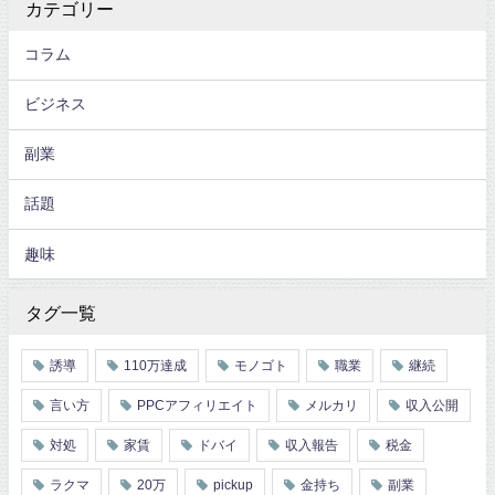
カテゴリー
コラム
ビジネス
副業
話題
趣味
タグ一覧
誘導
110万達成
モノゴト
職業
継続
言い方
PPCアフィリエイト
メルカリ
収入公開
対処
家賃
ドバイ
収入報告
税金
ラクマ
20万
pickup
金持ち
副業