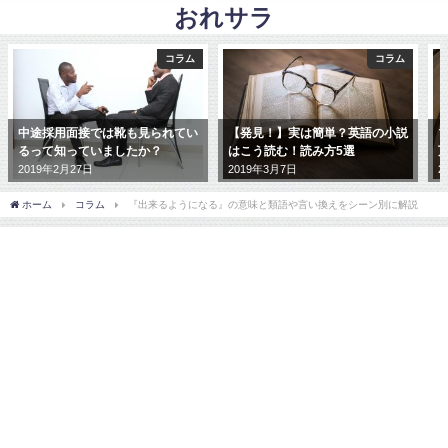
おれサラ
コラム
コラム
中途採用面接では靴も見られてい
【発見！】実は簡単？英語の小説
るって知っていましたか？
はこう読む！読み方5選
2019年2月27日
2019年3月7日
2
ホーム
コラム
『出来るようになる』の意味と類語や言い換えをシーン別に解説