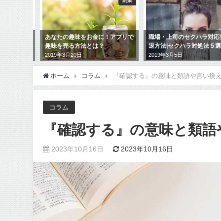
副業
副業
コ
アフィリエ
あなたの趣味をお金に！アプリで
職場・上司のセクハラ対応策
趣味を売る方法とは？
退方法|セクハラ対処法５選
2019年3月20日
2019年3月5日
ホーム
コラム
『確認する』の意味と類語や言い換
コラム
『確認する』の意味と類語
2023年10月16日
2023年10月16日