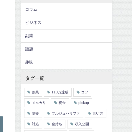
コラム
ま
ビジネス
副業
話題
趣味
タグ一覧
副業
110万達成
コツ
メルカリ
税金
pickup
誘導
ブルジュハリファ
言い方
対処
金持ち
収入公開