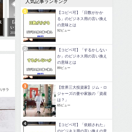
人気記事ランキング
コラム
話題
【コピペ可】「日数がかか
る」のビジネス用の言い換え
【どっち？】転職した一年目は辛
破産者が【破産者マップ】を訴え
の意味とは
い？
る動き！違法なの？
92ビュー
2019年3月27日
2019年3月19日
【コピペ可】「するかしない
か」のビジネス用の言い換え
の意味とは
89ビュー
【世界三大投資家】ジム・ロ
れサラ
ジャーズの妻や家族の「資産
は？」
65ビュー
【コピペ可】「依頼された」
のビジネス用の言い換えの意