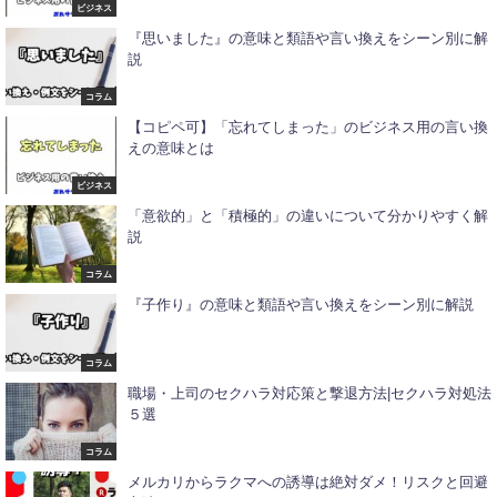
ビジネス
『思いました』の意味と類語や言い換えをシーン別に解
説
コラム
【コピペ可】「忘れてしまった」のビジネス用の言い換
えの意味とは
ビジネス
「意欲的」と「積極的」の違いについて分かりやすく解
説
コラム
『子作り』の意味と類語や言い換えをシーン別に解説
コラム
職場・上司のセクハラ対応策と撃退方法|セクハラ対処法
５選
コラム
メルカリからラクマへの誘導は絶対ダメ！リスクと回避