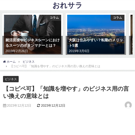
おれサラ
コラム
コラム
スシーンにおけ
大阪は住みやすい？転勤のメリッ
ブルジュハリファの家
マナーとは？
ト5選
万円。家賃も世界一高
2019年3月6日
2019年2月28日
ホーム
ビジネス
【コピペ可】「知識を増やす」のビジネス用の言い換えの意味とは
ビジネス
【コピペ可】「知識を増やす」のビジネス用の言
い換えの意味とは
2023年12月12日
2023年12月12日