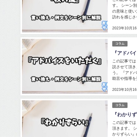
す。 シーン
の意味と使い
訪れを感じさ
2023年10月1
コラム
『アドバイ
この記事では
説させて頂き
う。 『アド
助言や指導を
2023年10月1
コラム
『わかりず
この記事では
頂きます。 
かりずらい』