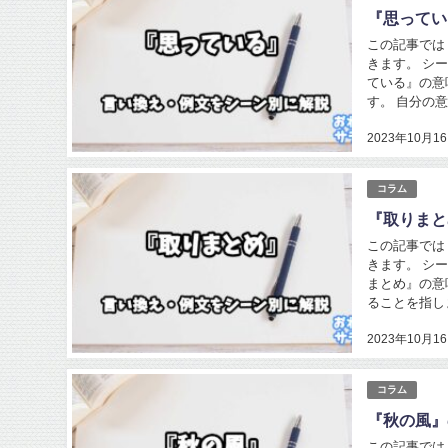
『思ってい
この記事では
きます。 シ
ている』の意
す。 自分の
2023年10月1
コラム
『取りまと
この記事では
きます。 シ
まとめ』の意
ることを指し
2023年10月1
コラム
『秋の風』
この記事では