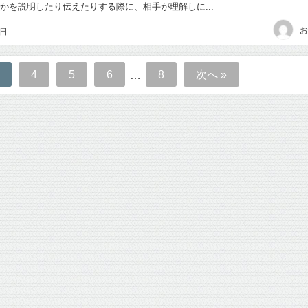
何かを説明したり伝えたりする際に、相手が理解しに...
お
6日
4
5
6
8
次へ »
…