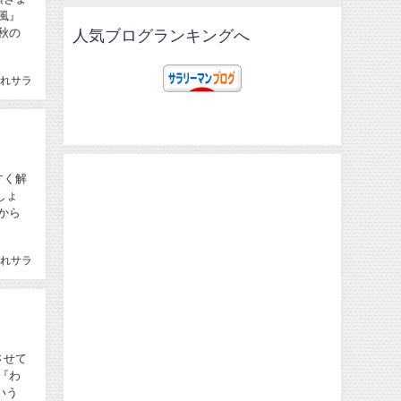
風』
秋の
人気ブログランキングへ
れサラ
すく解
しょ
から
れサラ
させて
『わ
いう