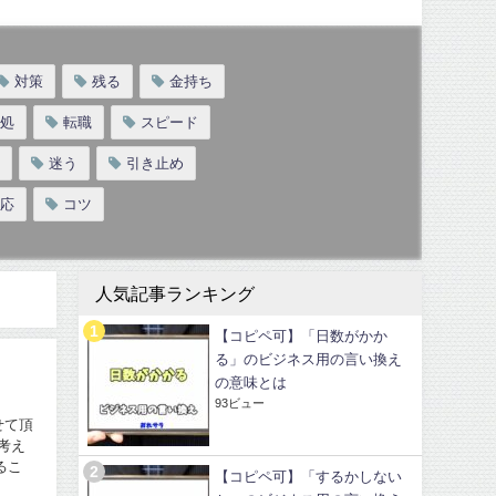
対策
残る
金持ち
処
転職
スピード
迷う
引き止め
応
コツ
人気記事ランキング
【コピペ可】「日数がかか
る」のビジネス用の言い換え
の意味とは
93ビュー
せて頂
考え
るこ
【コピペ可】「するかしない