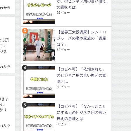
か」のビジネス用の言い換え
の意味とは
れサラ
92ビュー
【世界三大投資家】ジム・ロ
ジャーズの妻や家族の「資産
せて頂
は？」
行く
62ビュー
の表
れサラ
【コピペ可】「依頼された」
のビジネス用の言い換えの意
味とは
60ビュー
頂きま
り』
【コピペ可】「なかったこと
かり
にする」のビジネス用の言い
換えの意味とは
59ビュー
れサラ