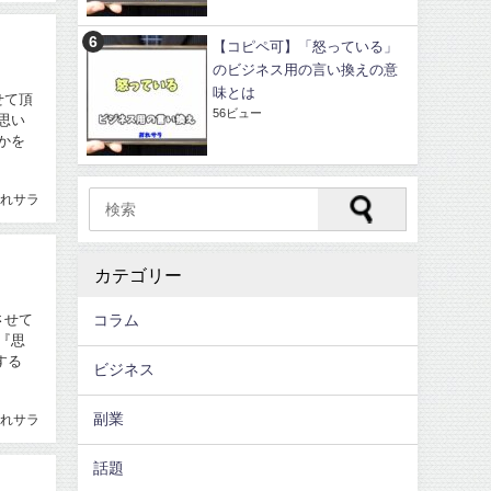
【コピペ可】「怒っている」
のビジネス用の言い換えの意
味とは
せて頂
56ビュー
思い
かを
れサラ
カテゴリー
させて
コラム
『思
する
ビジネス
副業
れサラ
話題