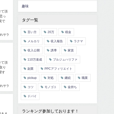
趣味
せて頂
思っ
タグ一覧
現で
言い方
20万
税金
れサラ
メルカリ
収入報告
ラクマ
収入公開
誘導
家賃
110万達成
ブルジュハリファ
せて頂
取り
副業
PPCアフィリエイト
理す
pickup
対処
継続
職業
れサラ
コツ
モノゴト
金持ち
ドバイ
ランキング参加しております！
頂きま