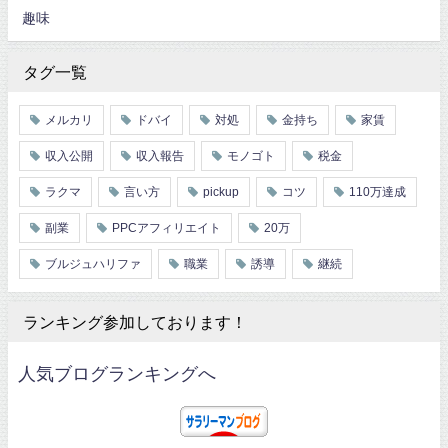
趣味
タグ一覧
メルカリ
ドバイ
対処
金持ち
家賃
収入公開
収入報告
モノゴト
税金
ラクマ
言い方
pickup
コツ
110万達成
副業
PPCアフィリエイト
20万
ブルジュハリファ
職業
誘導
継続
ランキング参加しております！
人気ブログランキングへ